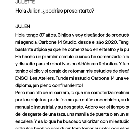
JULIETTE
Hola Julien, ¿podrías presentarte?
JULIEN
Hola, tengo 37 años, 3 hijos y soy diseñador de product
mi agencia, Carbone 14 Studio, desde el año 2020. Teng
bastante atípica ya que he comenzado en el teatro y la p
He hecho un premier cambio cuando he comenzado a ha
y disueño para el robot Nao en Aldébaran Robotics. Y fue 
tenido el clic y el coraje de retomar mis estudios de dise
ENSCI-Les Ateliers. Fundé mi estudio Carbone 14 una ve
diploma, ¡en pleno confinamiento!
Pero más allá de mi carrera, lo que me caracteriza realme
por los objetos, por la forma que están concebidos, su 
manual o industrial, y su desgaste. Adoro ver el tiempo q
del desgaste de una taza, una manilla de puerta o en un e
escalera. Y es lo que he buscado valorizar con mi estud
artículos hechos para durar. Para tomar su valor con el p