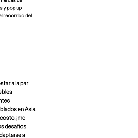
s y pop up
el recorrido del
star a la par
ebles
ntes
lados en Asia,
 costo, ¡me
s desafíos
daptarse a